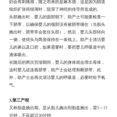
妇会有刺痛感，随之而来的是麻木感，这是因为阴道
组织扩张得很薄时，阻滞了神经的传导所造成的。
头部娩出时，婴儿的面部朝下。助产士可能要检查一
下脐带，以确保婴儿的颈部没有被脐带缠住（当胎头
娩出时，脐带常会套住头部）。然后，婴儿头部转向
一侧，使得头与两肩保持在一条线上。助产士清洁婴
儿的鼻以及口腔，如果需要时，要把婴儿呼吸道中的
液体吸出。
在随后的两次宫缩期间，婴儿的身体就会滑出母体，
这时婴儿还连着脐带，助产士会处理剪断脐带。此
外，助产士会再次清洁婴儿的呼吸道，必要时给予氧
气。
3.第三产程
又称胎盘娩出期。是从胎儿娩出到胎盘娩出，需5～15
分钟，不应超过30分钟。