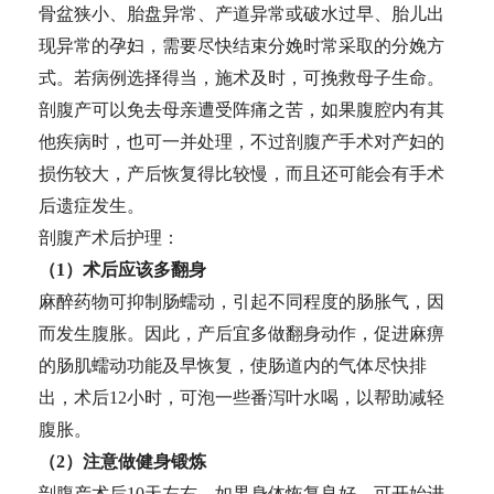
骨盆狭小、胎盘异常、产道异常或破水过早、胎儿出
现异常的孕妇，需要尽快结束分娩时常采取的分娩方
式。若病例选择得当，施术及时，可挽救母子生命。
剖腹产可以免去母亲遭受阵痛之苦，如果腹腔内有其
他疾病时，也可一并处理，不过剖腹产手术对产妇的
损伤较大，产后恢复得比较慢，而且还可能会有手术
后遗症发生。
剖腹产术后护理：
（1）术后应该多翻身
麻醉药物可抑制肠蠕动，引起不同程度的肠胀气，因
而发生腹胀。因此，产后宜多做翻身动作，促进麻痹
的肠肌蠕动功能及早恢复，使肠道内的气体尽快排
出，术后12小时，可泡一些番泻叶水喝，以帮助减轻
腹胀。
（2）注意做健身锻炼
剖腹产术后10天左右，如果身体恢复良好，可开始进