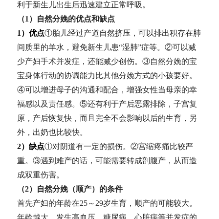
利于新生儿出生后迅速建立正常呼吸。
（1）自然分娩的优点和缺点
1）优点
①胎儿经过产道自然挤压，可以排出积存在肺
间质里的羊水，避免新生儿患“湿肺”症等。②可以减
少产妇手术并发症，还能减少创伤。③自然分娩的宝
宝身体行动的协调能力比其他分娩方式的小孩要好。
④可以增进母子的沟通和配合，增强女性当母亲的幸
福感以及责任感。⑤还有利于产后恶露排除，子宫复
原，产后恢复快，而且完全不会影响以后的生育，另
外，出奶也比较快。
2）缺点
①对阴道有一定的损伤。②宫缩疼痛比较严
重。③遇到难产的话，可能需要转成剖腹产，从而造
成双重伤害。
（2）自然分娩（顺产）的条件
首先产妇的年龄在25～29岁生育，顺产的可能较大。
年龄越大，发生高血压、糖尿病、心脏病等并发症的