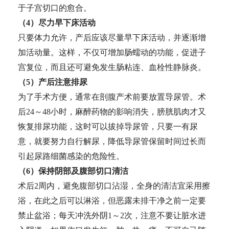
于子宫切口的愈合。
（4）尽力早下床活动
只要体力允许，产后应该尽量早下床活动，并逐渐增
加活动量。这样，不仅可增加肠蠕动的功能，促进子
宫复位，而且还可避免发生肠粘连、血栓性静脉炎。
（5）产后注意排尿
为了手术方便，通常在剖腹产术前要放置导尿管。术
后24～48小时，麻醉药物的影响消失，膀胱肌肉才又
恢复排尿功能，这时可以拔掉导尿管，只要一有尿
意，就要努力自行解尿，降低导尿管保留时间过长而
引起尿路细菌感染的危险性。
（6）保持阴部及腹部切口清洁
术后2周内，避免腹部切口沾湿，全身的清洁宜采用擦
浴，在此之后可以淋浴，但恶露未排干净之前一定要
禁止盆浴；每天冲洗外阴1～2次，注意不要让脏水进