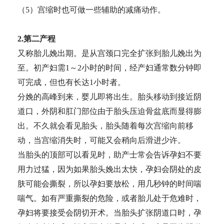
（5）宫缩时也可做一些辅助的减痛动作。
2.第二产程
又称胎儿娩出期。是从宫颈口完全扩张到胎儿娩出为
至。初产妇需1～2小时的时间，经产妇通常数分钟即
可完成，但也有长达1小时者。
分娩的高峰到来，婴儿即将出生。胎头移动到接近阴
道口，外阴和肛门部位由于胎头压迫骨盆底而显得膨
出。不久就会看见胎头，胎头随着每次宫缩向前移
动，当宫缩消失时，可能又会稍向后滑进少许。
当胎头的顶部可以看见时，助产士常会告诉孕妇不要
用力过猛，因为如果胎头娩出太快，孕妇会阴处的皮
肤可能会撕裂，所以孕妇要放松，用几秒钟的时间喘
喘气。如有严重撕裂的危险，或者胎儿处于危难时，
孕妇将要接受会阴切开术。当胎头扩张阴道口时，孕