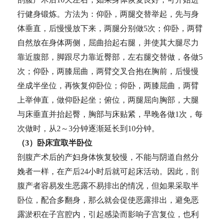
行健身锻炼。方法为：仰卧，两腿交替举起，先与身
体垂直，后慢慢放下来，两腿分别做5次；仰卧，两臂
自然放在身体两侧，屈曲抬起右腿，并使其大腿尽力
靠近腹部，脚跟尽力靠近臀部，左右腿交替做，各做5
次；仰卧，两膝屈曲，两臂交叉合抱在胸前，后慢慢
坐成半坐位，再恢复仰卧位；仰卧，两膝屈曲，两臂
上举伸直，做仰卧起坐；俯位，两腿屈向胸部，大腿
与床垂直并抬起臀，胸部与床贴紧，早晚各做1次，每
次做时，从2～3分钟逐渐延长到10分钟。
（3）卧床宜取半卧位
剖腹产术后的产妇身体恢复较慢，不能与阴道自然分
娩者一样，在产后24小时后就可起床活动。因此，剖
腹产者容易发生恶露不易排出的情况，但如果采取半
卧位，配合多翻身，那么就会促使恶露排出，避免恶
露淤积在子宫腔内，引起感染而影响子宫复位，也利