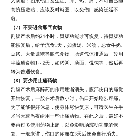
入阴道；如果伤口发生红、肿、热、痛，不可自己随
意挤压敷贴，应该及时就医，以免伤口感染迁延不
愈。
（7）不要进食胀气食物
剖腹产术后约24小时，胃肠功能才可恢复，待胃肠功
能恢复后，给予流食1天，如蛋汤、米汤，忌食牛奶、
豆浆、大量蔗糖等胀气食物。肠道气体排通后，改用
半流质食物1～2天，如稀粥、汤面、馄饨等，然后再
转为普通饮食。
（8）要少用止痛药物
剖腹产术后麻醉药的作用逐渐消失，腹部伤口的痛觉
开始恢复，一般在术后数小时，伤口开始剧烈疼痛。
为了能够很好休息，使身体尽快复原，可请医生在手
术当天或当夜给用一些止痛药物。在此之后，最好不
要再过多使用药物止痛，以免影响肠蠕动功能的恢
复。一般来讲，伤口的疼痛在3天后便会自行消失。